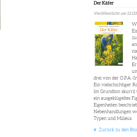
Der Käfer
Veröffentlicht am 12.03
We
Ei
zu
an
ni
Ha
Er
un
drei von der O.P.A.-I
Ein vielschichtiger R
Im Grundton skurril 
ein ausgeklügeltes 
Eigenheiten beschrie
Nebenhandlungen wec
Typen und Milieus.
Zurück zu den Bü