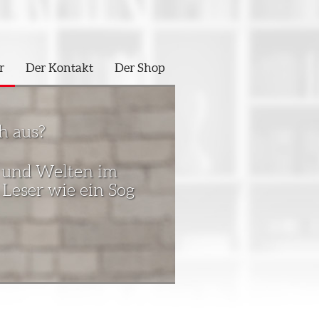
r
Der Kontakt
Der Shop
h aus?
er und Welten im
 Leser wie ein Sog