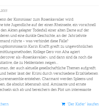
.2015
nn der Kommissar zum Rosenkavalier wird:
ne tote Jugendliche auf der einen Rheinseite, ein vorschnell
 den Akten gelegter Todesfall einer alten Dame auf der
deren und eine dunkle Geschichte, an der Jahrzehnte
emand rührte – was verbindet diese Fälle?
uptkommissarin Karin Krafft greift zu ungewöhnlichen
mittlungsmethoden, Kollege Gero von Aha agiert
dercover als »Rosenkavalier«, und dann sind da noch die
nitiative, die zu Heldentaten neigen…
oman, der auch aktuelle gesellschaftliche Themen aufgreift.
und heiter lässt der Krimi durch verschiedene Erzählebenen
Figurenensemble entstehen. Charmant werden Spleens und
ben, die absolut lebensnah sind. Amüsante und ernste
hseln sich ab und bereichern den Plot um interessante
chern
“Der Käfer” kaufen